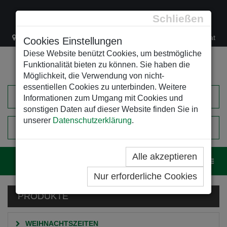
Schließen
Lacknergasse 78
+43/1/470 37 00
office@leso.at
Cookies Einstellungen
Diese Website benützt Cookies, um bestmögliche
Funktionalität bieten zu können. Sie haben die
Möglichkeit, die Verwendung von nicht-
essentiellen Cookies zu unterbinden. Weitere
Informationen zum Umgang mit Cookies und
sonstigen Daten auf dieser Website finden Sie in
unserer
Datenschutzerklärung
.
0
EINKAUFSWAGEN
Alle akzeptieren
Navig
Nur erforderliche Cookies
PRODUKTE
WEIHNACHTSZEITEN