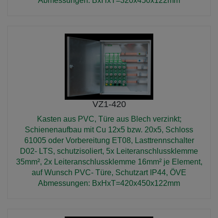
Abmessungen: BxHxT=320x450x122mm
VZ1-420
Kasten aus PVC, Türe aus Blech verzinkt;
Schienenaufbau mit Cu 12x5 bzw. 20x5, Schloss
61005 oder Vorbereitung ET08, Lasttrennschalter
D02- LTS, schutzisoliert, 5x Leiteranschlussklemme
35mm², 2x Leiteranschlussklemme 16mm² je Element,
auf Wunsch PVC- Türe, Schutzart IP44, ÖVE
Abmessungen: BxHxT=420x450x122mm