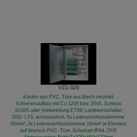
KUNSTSTOFFVERTEILER
VZ-KÄSTEN
VZ1
VZ1
VZ1-320
Kasten aus PVC, Türe aus Blech verzinkt;
Schienenaufbau mit Cu 12x5 bzw. 20x5, Schloss
61005 oder Vorbereitung ET08, Lasttrennschalter
D02- LTS, schutzisoliert, 5x Leiteranschlussklemme
35mm², 2x Leiteranschlussklemme 16mm² je Element,
auf Wunsch PVC- Türe, Schutzart IP44, ÖVE