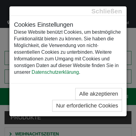
Schließen
Lacknergasse 78
+43/1/470 37 00
office@leso.at
Cookies Einstellungen
Diese Website benützt Cookies, um bestmögliche
Funktionalität bieten zu können. Sie haben die
Möglichkeit, die Verwendung von nicht-
essentiellen Cookies zu unterbinden. Weitere
Informationen zum Umgang mit Cookies und
sonstigen Daten auf dieser Website finden Sie in
unserer
Datenschutzerklärung
.
0
EINKAUFSWAGEN
Alle akzeptieren
Navig
Nur erforderliche Cookies
PRODUKTE
WEIHNACHTSZEITEN