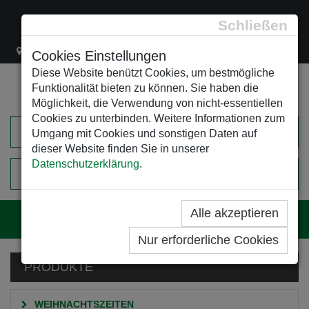
Schließen
Lacknergasse 78
+43/1/470 37 00
office@leso.at
Cookies Einstellungen
Diese Website benützt Cookies, um bestmögliche
Funktionalität bieten zu können. Sie haben die
Möglichkeit, die Verwendung von nicht-essentiellen
Cookies zu unterbinden. Weitere Informationen zum
Umgang mit Cookies und sonstigen Daten auf
dieser Website finden Sie in unserer
Datenschutzerklärung
.
0
EINKAUFSWAGEN
Alle akzeptieren
Navig
Nur erforderliche Cookies
PRODUKTE
WEIHNACHTSZEITEN