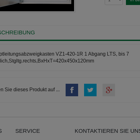
SCHREIBUNG
tleitungsabzweigkasten VZ1-420-1R 1 Abgang LTS, bis 7
ich,Stgltg.rechts,BxHxT=420x450x120mm
en Sie dieses Produkt auf ...
S
SERVICE
KONTAKTIEREN SIE UN