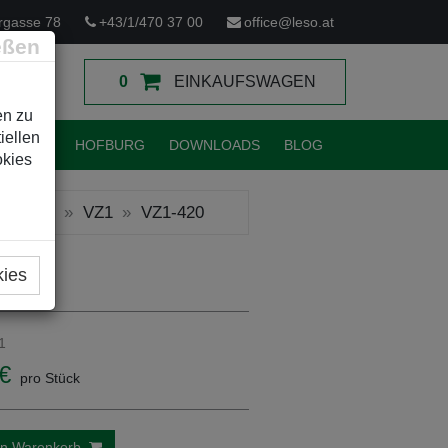
rgasse 78
+43/1/470 37 00
office@leso.at
eßen
0
EINKAUFSWAGEN
en zu
iellen
TUNGEN
HOFBURG
DOWNLOADS
BLOG
okies
KÄSTEN
VZ1
VZ1-420
kies
1
€
pro Stück
en Warenkorb