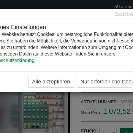
Lackne
Schli
ies Einstellungen
 Website benützt Cookies, um bestmögliche Funktionalität biet
n. Sie haben die Möglichkeit, die Verwendung von nicht-essent
ELEKTRIK
KUNSTSTOFFVERTEILER
WEIHNACHTSBELEUCH
es zu unterbinden. Weitere Informationen zum Umgang mit Co
onstigen Daten auf dieser Website finden Sie in unserer
schutzerklärung
.
ME
KATEGORIEN
KUNSTSTOFFVERTEILER
VZ-
VZ1-420-1R
Alle akzeptieren
Nur erforderliche Coo
ARTIKELNUMMER:
32563
1.073,52 
Mein Preis:
STÜCK:
In d