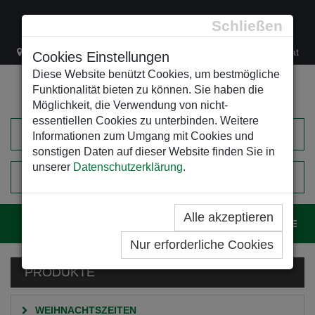
Schließen
Lacknergasse 78
+43/1/470 37 00
office@leso.at
Cookies Einstellungen
Diese Website benützt Cookies, um bestmögliche
Funktionalität bieten zu können. Sie haben die
Möglichkeit, die Verwendung von nicht-
essentiellen Cookies zu unterbinden. Weitere
Informationen zum Umgang mit Cookies und
sonstigen Daten auf dieser Website finden Sie in
unserer
Datenschutzerklärung
.
0
EINKAUFSWAGEN
Alle akzeptieren
Navig
Nur erforderliche Cookies
PRODUKTE
WEIHNACHTSZEITEN