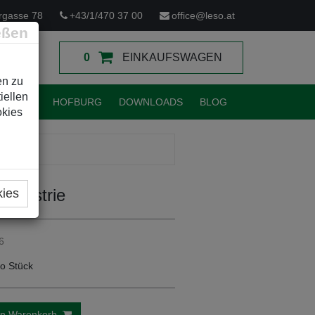
rgasse 78
+43/1/470 37 00
office@leso.at
eßen
0
EINKAUFSWAGEN
en zu
iellen
TUNGEN
HOFBURG
DOWNLOADS
BLOG
okies
Industrie
kies
6
o Stück
en Warenkorb