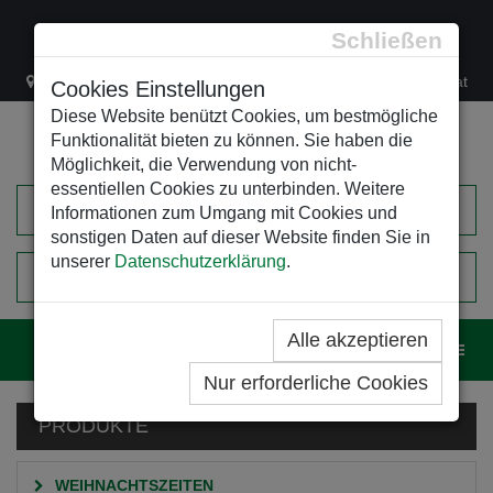
Schließen
Lacknergasse 78
+43/1/470 37 00
office@leso.at
Cookies Einstellungen
Diese Website benützt Cookies, um bestmögliche
Funktionalität bieten zu können. Sie haben die
Möglichkeit, die Verwendung von nicht-
essentiellen Cookies zu unterbinden. Weitere
Informationen zum Umgang mit Cookies und
sonstigen Daten auf dieser Website finden Sie in
unserer
Datenschutzerklärung
.
0
EINKAUFSWAGEN
Alle akzeptieren
Navig
Nur erforderliche Cookies
PRODUKTE
WEIHNACHTSZEITEN