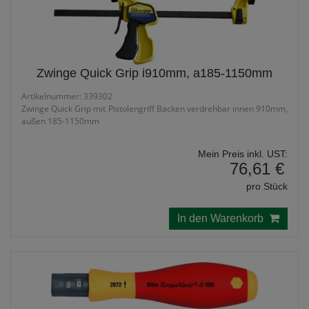
Zwinge Quick Grip i910mm, a185-1150mm
Artikelnummer: 339302
Zwinge Quick Grip mit Pistolengriff Backen verdrehbar innen 910mm,
außen 185-1150mm
Mein Preis inkl. UST:
76,61 €
pro Stück
In den Warenkorb