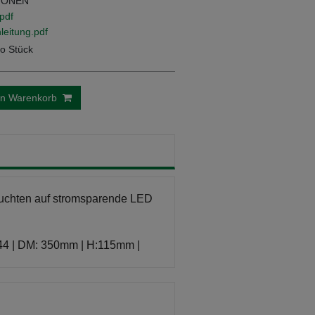
IONEN
pdf
eitung.pdf
o Stück
en Warenkorb
euchten auf stromsparende LED
44 | DM: 350mm | H:115mm |