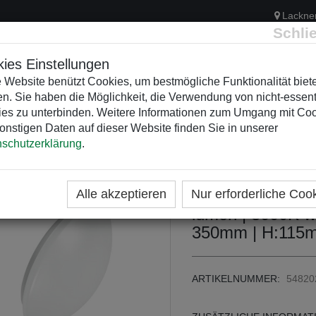
Lackne
Schli
ies Einstellungen
 Website benützt Cookies, um bestmögliche Funktionalität biet
n. Sie haben die Möglichkeit, die Verwendung von nicht-essent
ELEKTRIK
KUNSTSTOFFVERTEILER
WEIHNACHTSBELEUCH
es zu unterbinden. Weitere Informationen zum Umgang mit Co
onstigen Daten auf dieser Website finden Sie in unserer
schutzerklärung
.
ME
KATEGORIEN
LICHTDESIGN
LEUCHTEN IN
LED Stiegenhaus
Alle akzeptieren
Nur erforderliche Coo
lumen | 3000K w
350mm | H:115m
ARTIKELNUMMER:
54820