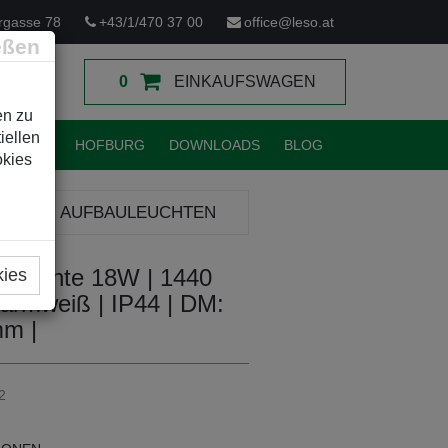
rgasse 78
+43/1/470 37 00
office@leso.at
eßen
0
EINKAUFSWAGEN
en zu
iellen
TUNGEN
HOFBURG
DOWNLOADS
BLOG
okies
DOOR
AUFBAULEUCHTEN
leuchte 18W | 1440
kies
armweiß | IP44 | DM:
m |
2