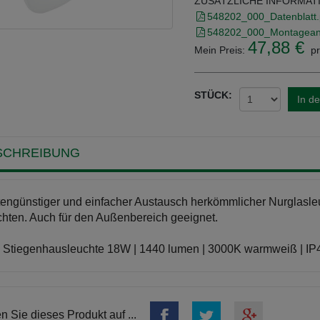
ZUSÄTZLICHE INFORMAT
548202_000_Datenblatt.
548202_000_Montageanl
47,88 €
Mein Preis:
pr
STÜCK:
In d
SCHREIBUNG
engünstiger und einfacher Austausch herkömmlicher Nurglasl
hten. Auch für den Außenbereich geeignet.
Stiegenhausleuchte 18W | 1440 lumen | 3000K warmweiß | IP
en Sie dieses Produkt auf ...