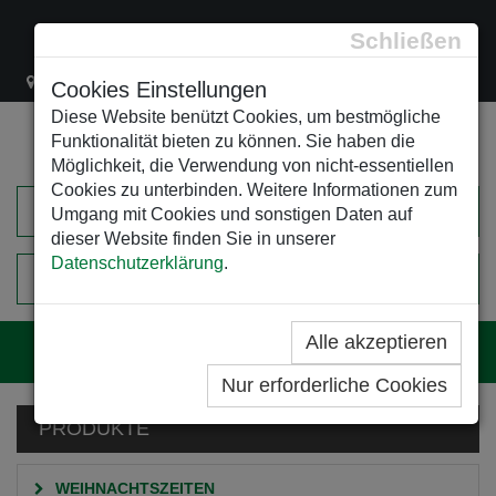
Schließen
Lacknergasse 78
+43/1/470 37 00
office@leso.at
Cookies Einstellungen
Diese Website benützt Cookies, um bestmögliche
Funktionalität bieten zu können. Sie haben die
Möglichkeit, die Verwendung von nicht-essentiellen
Cookies zu unterbinden. Weitere Informationen zum
Umgang mit Cookies und sonstigen Daten auf
dieser Website finden Sie in unserer
Datenschutzerklärung
.
0
EINKAUFSWAGEN
Alle akzeptieren
Navig
Nur erforderliche Cookies
PRODUKTE
WEIHNACHTSZEITEN