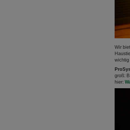
Wir bi
Haustie
wichtig
ProSy
groß: B
hier:
Wa