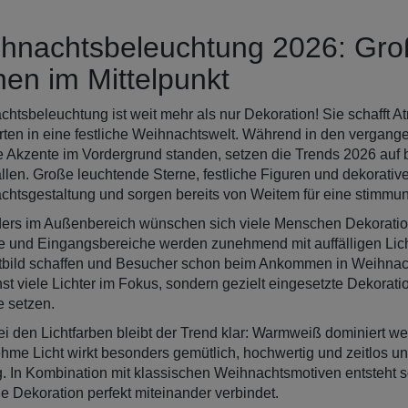
hnachtsbeleuchtung 2026: Groß
hen im Mittelpunkt
htsbeleuchtung ist weit mehr als nur Dekoration! Sie schafft 
ten in eine festliche Weihnachtswelt. Während in den vergangen
 Akzente im Vordergrund standen, setzen die Trends 2026 auf b
llen. Große leuchtende Sterne, festliche Figuren und dekorativ
htsgestaltung und sorgen bereits von Weitem für eine stimmu
rs im Außenbereich wünschen sich viele Menschen Dekoratione
 und Eingangsbereiche werden zunehmend mit auffälligen Licht
bild schaffen und Besucher schon beim Ankommen in Weihnach
st viele Lichter im Fokus, sondern gezielt eingesetzte Dekorat
 setzen.
i den Lichtfarben bleibt der Trend klar: Warmweiß dominiert we
me Licht wirkt besonders gemütlich, hochwertig und zeitlos und
. In Kombination mit klassischen Weihnachtsmotiven entsteht so
 Dekoration perfekt miteinander verbindet.