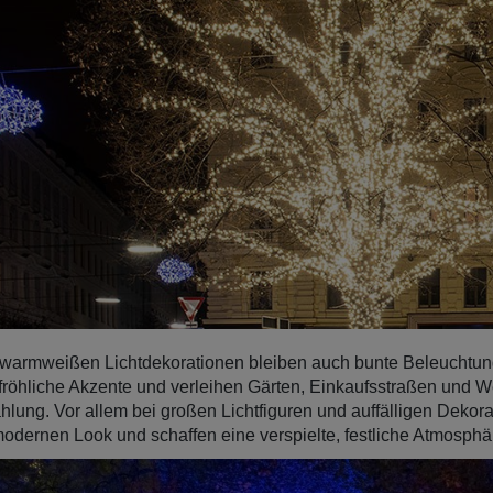
armweißen Lichtdekorationen bleiben auch bunte Beleuchtunge
fröhliche Akzente und verleihen Gärten, Einkaufsstraßen und 
hlung. Vor allem bei großen Lichtfiguren und auffälligen Deko
odernen Look und schaffen eine verspielte, festliche Atmosphär