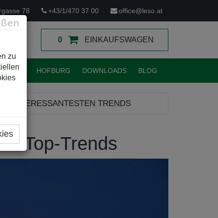
rgasse 78
+43/1/470 37 00
office@leso.at
eßen
0
EINKAUFSWAGEN
en zu
iellen
TUNGEN
HOFBURG
DOWNLOADS
BLOG
okies
E 4 INTERESSANTESTEN TRENDS
kies
 4 Top-Trends