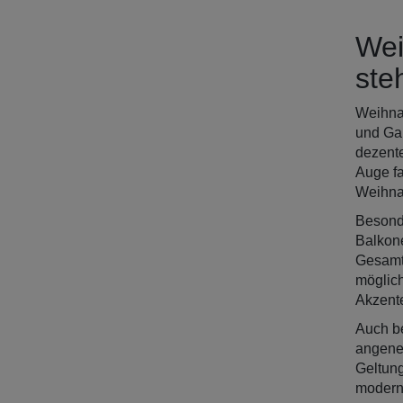
Wei
ste
Weihnac
und Gar
dezente
Auge fa
Weihnac
Besonde
Balkone
Gesamt
möglich
Akzente
Auch be
angeneh
Geltung
moderne