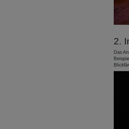
2. 
Das Ang
Beispie
Blickf