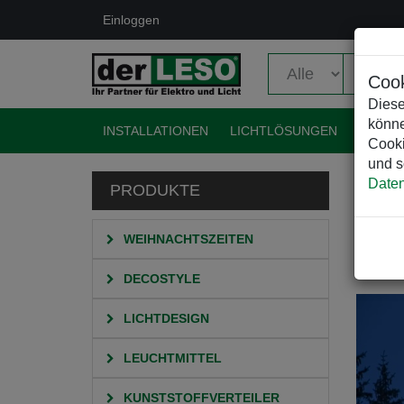
Einloggen
Cook
Diese
könne
INSTALLATIONEN
LICHTLÖSUNGEN
EVENT
Cooki
und s
Daten
PRODUKTE
STA
WEIHNACHTSZEITEN
We
DECOSTYLE
LICHTDESIGN
LEUCHTMITTEL
KUNSTSTOFFVERTEILER