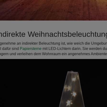
Indirekte Weihnachtsbeleuchtun
enehme an indirekter Beleuchtung ist, wie weich die Umgebung
l dafür sind
Papiersterne
mit LED-Lichtern darin. Sie werden du
ängern und verleihen dem Wohnraum ein angenehmes Ambiente