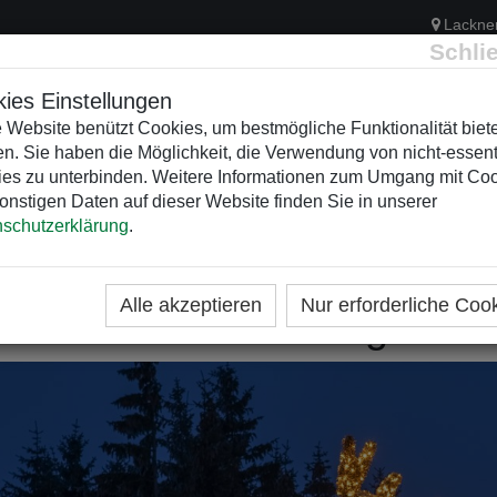
Lackne
Schli
ies Einstellungen
 Website benützt Cookies, um bestmögliche Funktionalität biet
n. Sie haben die Möglichkeit, die Verwendung von nicht-essent
ELEKTRIK
KUNSTSTOFFVERTEILER
WEIHNACHTSBELEUCH
es zu unterbinden. Weitere Informationen zum Umgang mit Co
onstigen Daten auf dieser Website finden Sie in unserer
schutzerklärung
.
RTSEITE
WEIHNACHTSBELEUCHTUNG: DAS SIND DI
Alle akzeptieren
Nur erforderliche Coo
ihnachtsbeleuchtung 2026: