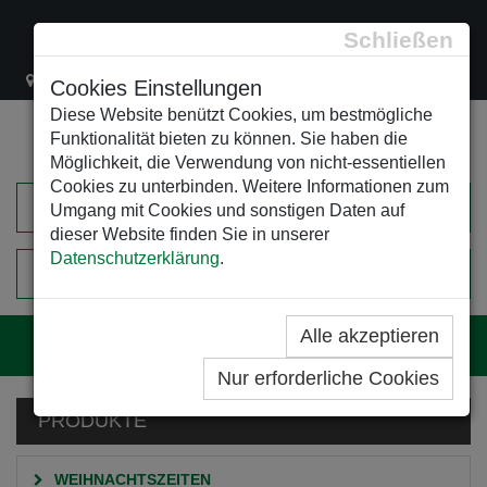
Schließen
Lacknergasse 78
+43/1/470 37 00
office@leso.at
Cookies Einstellungen
Diese Website benützt Cookies, um bestmögliche
Funktionalität bieten zu können. Sie haben die
Möglichkeit, die Verwendung von nicht-essentiellen
Cookies zu unterbinden. Weitere Informationen zum
Umgang mit Cookies und sonstigen Daten auf
dieser Website finden Sie in unserer
Datenschutzerklärung
.
0
EINKAUFSWAGEN
Alle akzeptieren
Navig
Nur erforderliche Cookies
PRODUKTE
WEIHNACHTSZEITEN