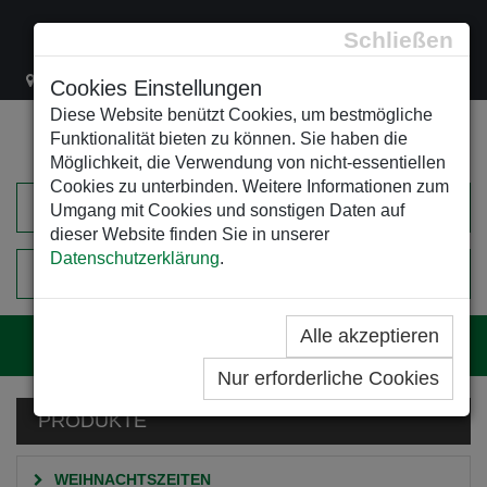
Schließen
Lacknergasse 78
+43/1/470 37 00
office@leso.at
Cookies Einstellungen
Diese Website benützt Cookies, um bestmögliche
Funktionalität bieten zu können. Sie haben die
Möglichkeit, die Verwendung von nicht-essentiellen
Cookies zu unterbinden. Weitere Informationen zum
Umgang mit Cookies und sonstigen Daten auf
dieser Website finden Sie in unserer
Datenschutzerklärung
.
0
EINKAUFSWAGEN
Alle akzeptieren
Navig
Nur erforderliche Cookies
PRODUKTE
WEIHNACHTSZEITEN