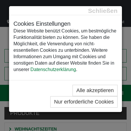
Schließen
Lacknergasse 78
+43/1/470 37 00
office@leso.at
Cookies Einstellungen
Diese Website benützt Cookies, um bestmögliche
Funktionalität bieten zu können. Sie haben die
Möglichkeit, die Verwendung von nicht-
essentiellen Cookies zu unterbinden. Weitere
Informationen zum Umgang mit Cookies und
sonstigen Daten auf dieser Website finden Sie in
unserer
Datenschutzerklärung
.
0
EINKAUFSWAGEN
Alle akzeptieren
Navig
Nur erforderliche Cookies
PRODUKTE
WEIHNACHTSZEITEN