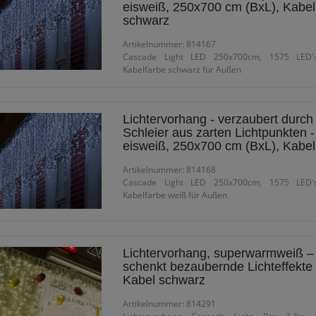
eisweiß, 250x700 cm (BxL), Kabel
schwarz
Artikelnummer: 814167
Cascade Light LED 250x700cm, 1575 LED's
Kabelfarbe schwarz für Außen
Lichtervorhang - verzaubert durch
Schleier aus zarten Lichtpunkten -
eisweiß, 250x700 cm (BxL), Kabel
Artikelnummer: 814168
Cascade Light LED 250x700cm, 1575 LED's
Kabelfarbe weiß für Außen
Lichtervorhang, superwarmweiß –
schenkt bezaubernde Lichteffekte 
Kabel schwarz
Artikelnummer: 814291