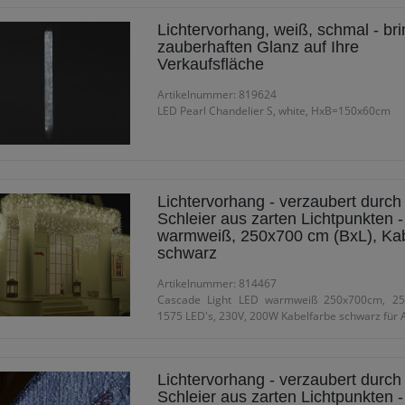
Lichtervorhang, weiß, schmal - bri
zauberhaften Glanz auf Ihre
Verkaufsfläche
Artikelnummer: 819624
LED Pearl Chandelier S, white, HxB=150x60cm
Lichtervorhang - verzaubert durch
Schleier aus zarten Lichtpunkten -
warmweiß, 250x700 cm (BxL), Ka
schwarz
Artikelnummer: 814467
Cascade Light LED warmweiß 250x700cm, 25 
1575 LED's, 230V, 200W Kabelfarbe schwarz für 
Lichtervorhang - verzaubert durch
Schleier aus zarten Lichtpunkten -