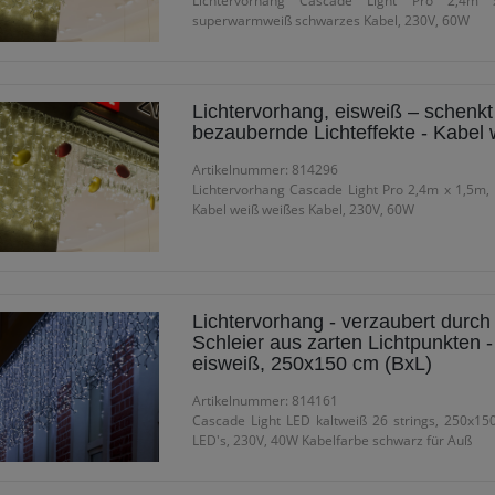
Lichtervorhang Cascade Light Pro 2,4m 
superwarmweiß schwarzes Kabel, 230V, 60W
Lichtervorhang, eisweiß – schenkt
bezaubernde Lichteffekte - Kabel 
Artikelnummer: 814296
Lichtervorhang Cascade Light Pro 2,4m x 1,5m, 
Kabel weiß weißes Kabel, 230V, 60W
Lichtervorhang - verzaubert durch
Schleier aus zarten Lichtpunkten -
eisweiß, 250x150 cm (BxL)
Artikelnummer: 814161
Cascade Light LED kaltweiß 26 strings, 250x15
LED's, 230V, 40W Kabelfarbe schwarz für Auß