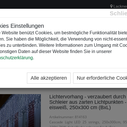
Lackne
Schli
ies Einstellungen
 Website benützt Cookies, um bestmögliche Funktionalität biet
n. Sie haben die Möglichkeit, die Verwendung von nicht-essent
ELEKTRIK
KUNSTSTOFFVERTEILER
WEIHNACHTSBELEUCH
es zu unterbinden. Weitere Informationen zum Umgang mit Co
onstigen Daten auf dieser Website finden Sie in unserer
schutzerklärung
.
ME
KATEGORIEN
chergebnis für 'lichtervorha
Alle akzeptieren
Nur erforderliche Coo
Lichtervorhang - verzaubert durch
Schleier aus zarten Lichtpunkten -
eisweiß, 250x300 cm (BxL)
Artikelnummer: 814163
Cascade Light LED 25 strings, 250x300cm, 95