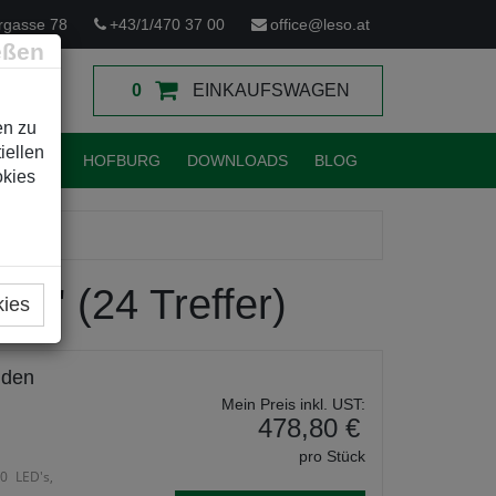
rgasse 78
+43/1/470 37 00
office@leso.at
eßen
0
EINKAUFSWAGEN
en zu
iellen
TUNGEN
HOFBURG
DOWNLOADS
BLOG
okies
ng' (24 Treffer)
kies
 den
Mein Preis inkl. UST:
478,80 €
pro Stück
0 LED's,