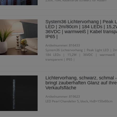
230V, 76W, Kabelfarbe schwarz für Außen
System36 Lichtervorhang | Peak L
LED | 2m/80cm | 184 LEDs | 15,2
36VDC | warmweiß | Kabel transpa
IP65 |
Artikelnummer: 816433
System36 Lichtervorhang | Peak Light LED | 2
184 LEDs | 15,2W | 36VDC | warmweiß 
transparent | IP65 |
Lichtervorhang, schwarz, schmal -
bringt zauberhaften Glanz auf Ihre
Verkaufsfläche
Artikelnummer: 819623
LED Pearl Chandelier S, black, HxB=150x60cm