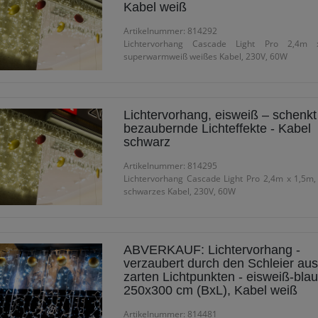
Kabel weiß
Artikelnummer: 814292
Lichtervorhang Cascade Light Pro 2,4m 
superwarmweiß weißes Kabel, 230V, 60W
Lichtervorhang, eisweiß – schenkt
bezaubernde Lichteffekte - Kabel
schwarz
Artikelnummer: 814295
Lichtervorhang Cascade Light Pro 2,4m x 1,5m,
schwarzes Kabel, 230V, 60W
ABVERKAUF: Lichtervorhang -
verzaubert durch den Schleier aus
zarten Lichtpunkten - eisweiß-blau
250x300 cm (BxL), Kabel weiß
Artikelnummer: 814481