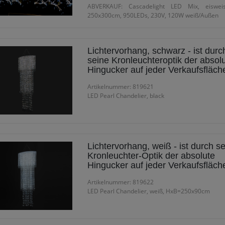
ABVERKAUF: Cascadelight LED Mix, eiswei
250x300cm, 950LEDs, 230V, 120W weiß/Außen
Lichtervorhang, schwarz - ist durc
seine Kronleuchteroptik der absol
Hingucker auf jeder Verkaufsfläch
Artikelnummer: 819621
LED Pearl Chandelier, black
Lichtervorhang, weiß - ist durch s
Kronleuchter-Optik der absolute
Hingucker auf jeder Verkaufsfläch
Artikelnummer: 819622
LED Pearl Chandelier, weiß, HxB=250x90cm