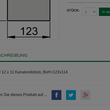
STÜCK:
In d
SCHREIBUNG
12 x 11 Kanalendstück, BxH=123x114
en Sie dieses Produkt auf ...