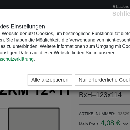
Lackne
Schli
ies Einstellungen
 Website benützt Cookies, um bestmögliche Funktionalität biet
n. Sie haben die Möglichkeit, die Verwendung von nicht-essent
ELEKTRIK
KUNSTSTOFFVERTEILER
WEIHNACHTSBELEUCH
es zu unterbinden. Weitere Informationen zum Umgang mit Co
onstigen Daten auf dieser Website finden Sie in unserer
schutzerklärung
.
ME
KATEGORIEN
KUNSTSTOFFVERTEILER
GFK
UBEHÖR (GFK LEER)
Alle akzeptieren
Nur erforderliche Coo
ZKM 12 x 11 Kan
BxH=123x114
ARTIKELNUMMER:
33529
4,08 €
Mein Preis:
pro 