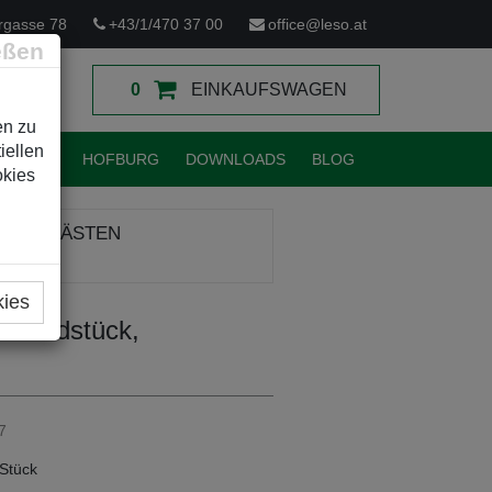
rgasse 78
+43/1/470 37 00
office@leso.at
eßen
0
EINKAUFSWAGEN
en zu
iellen
TUNGEN
HOFBURG
DOWNLOADS
BLOG
okies
 LEERKÄSTEN
kies
alendstück,
7
Stück