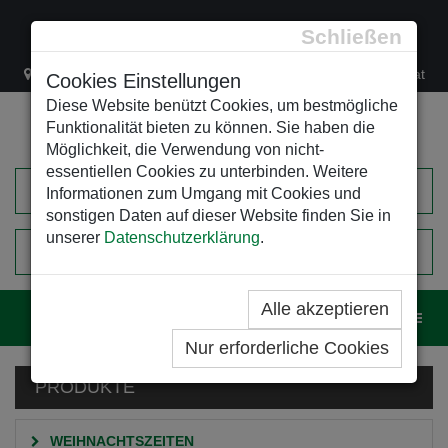
Schließen
Lacknergasse 78
+43/1/470 37 00
office@leso.at
Cookies Einstellungen
Diese Website benützt Cookies, um bestmögliche
Funktionalität bieten zu können. Sie haben die
Möglichkeit, die Verwendung von nicht-
essentiellen Cookies zu unterbinden. Weitere
Informationen zum Umgang mit Cookies und
sonstigen Daten auf dieser Website finden Sie in
unserer
Datenschutzerklärung
.
0
EINKAUFSWAGEN
Alle akzeptieren
Navig
Nur erforderliche Cookies
PRODUKTE
WEIHNACHTSZEITEN