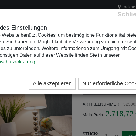
Lackne
Schli
ies Einstellungen
 Website benützt Cookies, um bestmögliche Funktionalität biet
n. Sie haben die Möglichkeit, die Verwendung von nicht-essent
ELEKTRIK
KUNSTSTOFFVERTEILER
WEIHNACHTSBELEUCH
es zu unterbinden. Weitere Informationen zum Umgang mit Co
onstigen Daten auf dieser Website finden Sie in unserer
schutzerklärung
.
ME
KATEGORIEN
ZK1 LEER MIT V-REIHEN
ZK1-5x2-0-V
Alle akzeptieren
Nur erforderliche Coo
ARTIKELNUMMER:
32330
2.718,72 
Mein Preis:
STÜCK:
In d