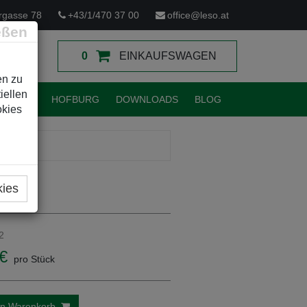
rgasse 78
+43/1/470 37 00
office@leso.at
eßen
0
EINKAUFSWAGEN
en zu
iellen
TUNGEN
HOFBURG
DOWNLOADS
BLOG
okies
kies
2
€
pro Stück
en Warenkorb