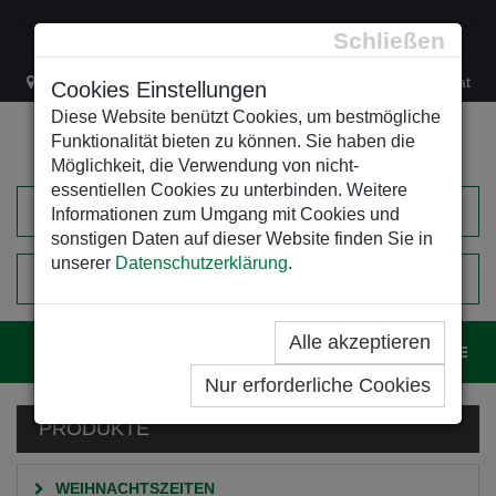
Schließen
Lacknergasse 78
+43/1/470 37 00
office@leso.at
Cookies Einstellungen
Diese Website benützt Cookies, um bestmögliche
Funktionalität bieten zu können. Sie haben die
Möglichkeit, die Verwendung von nicht-
essentiellen Cookies zu unterbinden. Weitere
Informationen zum Umgang mit Cookies und
sonstigen Daten auf dieser Website finden Sie in
unserer
Datenschutzerklärung
.
0
EINKAUFSWAGEN
Alle akzeptieren
Navig
Nur erforderliche Cookies
PRODUKTE
WEIHNACHTSZEITEN