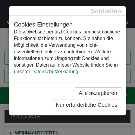
Schließen
Lacknergasse 78
+43/1/470 37 00
office@leso.at
Cookies Einstellungen
Diese Website benützt Cookies, um bestmögliche
Funktionalität bieten zu können. Sie haben die
Möglichkeit, die Verwendung von nicht-
essentiellen Cookies zu unterbinden. Weitere
Informationen zum Umgang mit Cookies und
sonstigen Daten auf dieser Website finden Sie in
unserer
Datenschutzerklärung
.
0
EINKAUFSWAGEN
Alle akzeptieren
Navig
Nur erforderliche Cookies
PRODUKTE
WEIHNACHTSZEITEN