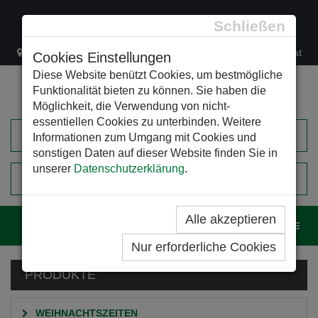
Schließen
Lacknergasse 78
+43/1/470 37 00
office@leso.at
Cookies Einstellungen
Diese Website benützt Cookies, um bestmögliche
Funktionalität bieten zu können. Sie haben die
Möglichkeit, die Verwendung von nicht-
essentiellen Cookies zu unterbinden. Weitere
Informationen zum Umgang mit Cookies und
sonstigen Daten auf dieser Website finden Sie in
unserer
Datenschutzerklärung
.
0
EINKAUFSWAGEN
Alle akzeptieren
Navig
Nur erforderliche Cookies
PRODUKTE
WEIHNACHTSZEITEN