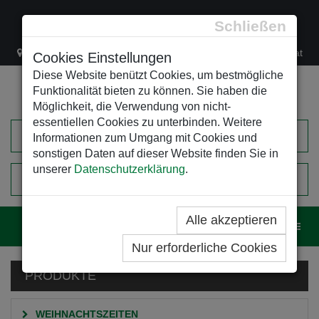
Schließen
Lacknergasse 78
+43/1/470 37 00
office@leso.at
Cookies Einstellungen
Diese Website benützt Cookies, um bestmögliche
Funktionalität bieten zu können. Sie haben die
Möglichkeit, die Verwendung von nicht-
essentiellen Cookies zu unterbinden. Weitere
Informationen zum Umgang mit Cookies und
sonstigen Daten auf dieser Website finden Sie in
unserer
Datenschutzerklärung
.
0
EINKAUFSWAGEN
Alle akzeptieren
Navig
Nur erforderliche Cookies
PRODUKTE
WEIHNACHTSZEITEN