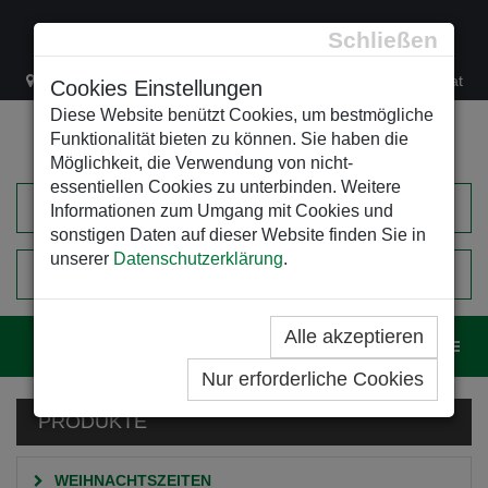
Schließen
Lacknergasse 78
+43/1/470 37 00
office@leso.at
Cookies Einstellungen
Diese Website benützt Cookies, um bestmögliche
Funktionalität bieten zu können. Sie haben die
Möglichkeit, die Verwendung von nicht-
essentiellen Cookies zu unterbinden. Weitere
Informationen zum Umgang mit Cookies und
sonstigen Daten auf dieser Website finden Sie in
unserer
Datenschutzerklärung
.
0
EINKAUFSWAGEN
Alle akzeptieren
Navig
Nur erforderliche Cookies
PRODUKTE
WEIHNACHTSZEITEN