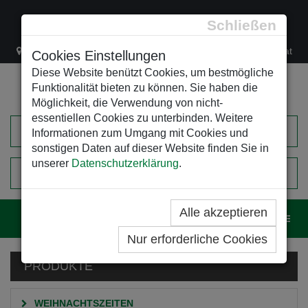
Schließen
Lacknergasse 78
+43/1/470 37 00
office@leso.at
Cookies Einstellungen
Diese Website benützt Cookies, um bestmögliche
Funktionalität bieten zu können. Sie haben die
Möglichkeit, die Verwendung von nicht-
essentiellen Cookies zu unterbinden. Weitere
Informationen zum Umgang mit Cookies und
sonstigen Daten auf dieser Website finden Sie in
unserer
Datenschutzerklärung
.
0
EINKAUFSWAGEN
Alle akzeptieren
Navig
Nur erforderliche Cookies
PRODUKTE
WEIHNACHTSZEITEN