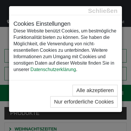
Schließen
Lacknergasse 78
+43/1/470 37 00
office@leso.at
Cookies Einstellungen
Diese Website benützt Cookies, um bestmögliche
Funktionalität bieten zu können. Sie haben die
Möglichkeit, die Verwendung von nicht-
essentiellen Cookies zu unterbinden. Weitere
Informationen zum Umgang mit Cookies und
sonstigen Daten auf dieser Website finden Sie in
unserer
Datenschutzerklärung
.
0
EINKAUFSWAGEN
Alle akzeptieren
Navig
Nur erforderliche Cookies
PRODUKTE
WEIHNACHTSZEITEN