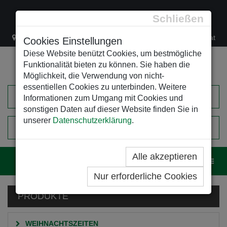
Schließen
Lacknergasse 78
+43/1/470 37 00
office@leso.at
Cookies Einstellungen
Diese Website benützt Cookies, um bestmögliche
Funktionalität bieten zu können. Sie haben die
Möglichkeit, die Verwendung von nicht-
essentiellen Cookies zu unterbinden. Weitere
Informationen zum Umgang mit Cookies und
sonstigen Daten auf dieser Website finden Sie in
unserer
Datenschutzerklärung
.
0
EINKAUFSWAGEN
Alle akzeptieren
Navig
Nur erforderliche Cookies
PRODUKTE
WEIHNACHTSZEITEN