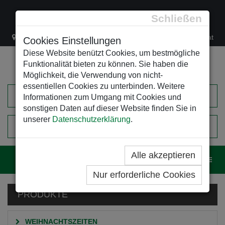
Schließen
Lacknergasse 78
+43/1/470 37 00
office@leso.at
Cookies Einstellungen
Diese Website benützt Cookies, um bestmögliche
Funktionalität bieten zu können. Sie haben die
Möglichkeit, die Verwendung von nicht-
essentiellen Cookies zu unterbinden. Weitere
Informationen zum Umgang mit Cookies und
sonstigen Daten auf dieser Website finden Sie in
unserer
Datenschutzerklärung
.
0
EINKAUFSWAGEN
Alle akzeptieren
Navig
Nur erforderliche Cookies
PRODUKTE
WEIHNACHTSZEITEN