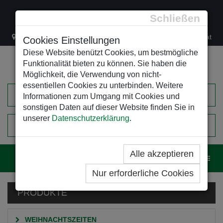
Schließen
Lacknergasse 78
+43/1/470 37 00
office@leso.at
Cookies Einstellungen
Diese Website benützt Cookies, um bestmögliche
Funktionalität bieten zu können. Sie haben die
Möglichkeit, die Verwendung von nicht-
essentiellen Cookies zu unterbinden. Weitere
Informationen zum Umgang mit Cookies und
sonstigen Daten auf dieser Website finden Sie in
unserer
Datenschutzerklärung
.
0
EINKAUFSWAGEN
Alle akzeptieren
Navig
Nur erforderliche Cookies
PRODUKTE
WEIHNACHTSZEITEN