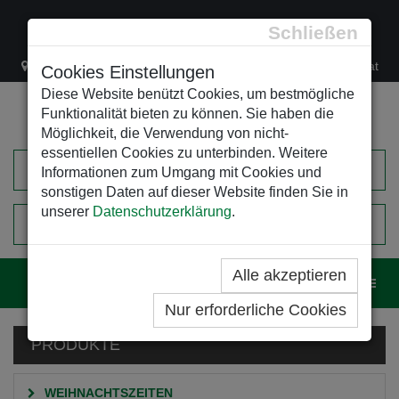
Schließen
Lacknergasse 78
+43/1/470 37 00
office@leso.at
Cookies Einstellungen
Diese Website benützt Cookies, um bestmögliche
Funktionalität bieten zu können. Sie haben die
Möglichkeit, die Verwendung von nicht-
essentiellen Cookies zu unterbinden. Weitere
Informationen zum Umgang mit Cookies und
sonstigen Daten auf dieser Website finden Sie in
unserer
Datenschutzerklärung
.
0
EINKAUFSWAGEN
Alle akzeptieren
Navig
Nur erforderliche Cookies
PRODUKTE
WEIHNACHTSZEITEN