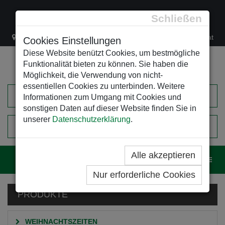
Schließen
Lacknergasse 78
+43/1/470 37 00
office@leso.at
Cookies Einstellungen
Diese Website benützt Cookies, um bestmögliche
Funktionalität bieten zu können. Sie haben die
Möglichkeit, die Verwendung von nicht-
essentiellen Cookies zu unterbinden. Weitere
Informationen zum Umgang mit Cookies und
sonstigen Daten auf dieser Website finden Sie in
unserer
Datenschutzerklärung
.
0
EINKAUFSWAGEN
Alle akzeptieren
Navig
Nur erforderliche Cookies
PRODUKTE
WEIHNACHTSZEITEN