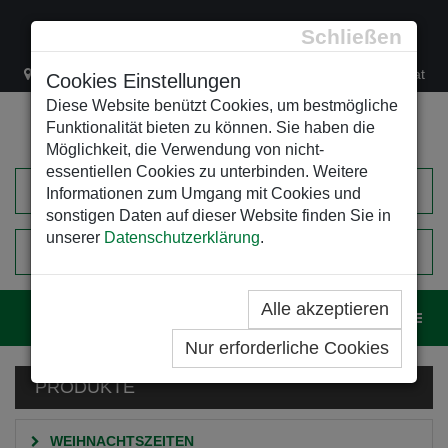
Schließen
Lacknergasse 78
+43/1/470 37 00
office@leso.at
Cookies Einstellungen
Diese Website benützt Cookies, um bestmögliche
Funktionalität bieten zu können. Sie haben die
Möglichkeit, die Verwendung von nicht-
essentiellen Cookies zu unterbinden. Weitere
Informationen zum Umgang mit Cookies und
sonstigen Daten auf dieser Website finden Sie in
unserer
Datenschutzerklärung
.
0
EINKAUFSWAGEN
Alle akzeptieren
Navig
Nur erforderliche Cookies
PRODUKTE
WEIHNACHTSZEITEN