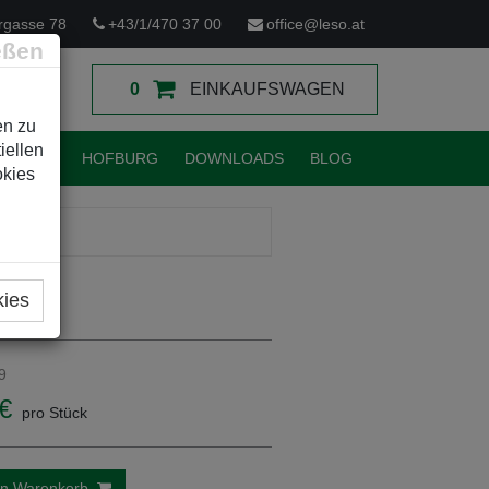
rgasse 78
+43/1/470 37 00
office@leso.at
eßen
0
EINKAUFSWAGEN
en zu
iellen
TUNGEN
HOFBURG
DOWNLOADS
BLOG
okies
kies
9
€
pro Stück
en Warenkorb