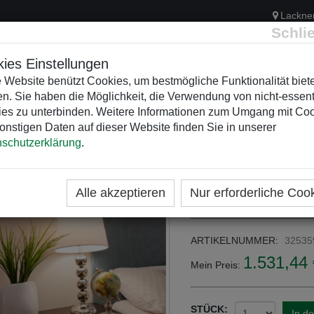
Lackne
Schli
ies Einstellungen
 Website benützt Cookies, um bestmögliche Funktionalität biet
n. Sie haben die Möglichkeit, die Verwendung von nicht-essent
ELEKTRIK
KUNSTSTOFFVERTEILER
WEIHNACHTSBELEUCH
es zu unterbinden. Weitere Informationen zum Umgang mit Co
onstigen Daten auf dieser Website finden Sie in unserer
schutzerklärung
.
ME
KATEGORIEN
VZ3-420-9R *
Alle akzeptieren
Nur erforderliche Coo
ARTIKELNUMMER:
32535
1.531,44 
Mein Preis:
STÜCK:
In d