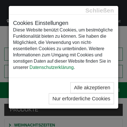
Schließen
Lacknergasse 78
+43/1/470 37 00
office@leso.at
Cookies Einstellungen
Diese Website benützt Cookies, um bestmögliche
Funktionalität bieten zu können. Sie haben die
Möglichkeit, die Verwendung von nicht-
essentiellen Cookies zu unterbinden. Weitere
Informationen zum Umgang mit Cookies und
sonstigen Daten auf dieser Website finden Sie in
unserer
Datenschutzerklärung
.
0
EINKAUFSWAGEN
Alle akzeptieren
Navig
Nur erforderliche Cookies
PRODUKTE
WEIHNACHTSZEITEN