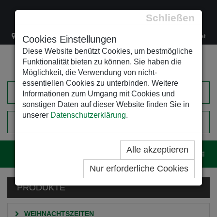
Schließen
Lacknergasse 78
+43/1/470 37 00
office@leso.at
Cookies Einstellungen
Diese Website benützt Cookies, um bestmögliche
Funktionalität bieten zu können. Sie haben die
Möglichkeit, die Verwendung von nicht-
essentiellen Cookies zu unterbinden. Weitere
Informationen zum Umgang mit Cookies und
sonstigen Daten auf dieser Website finden Sie in
unserer
Datenschutzerklärung
.
0
EINKAUFSWAGEN
Alle akzeptieren
Navig
Nur erforderliche Cookies
PRODUKTE
WEIHNACHTSZEITEN