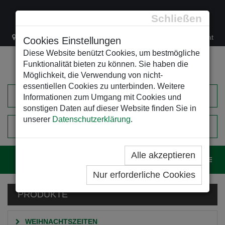
Schließen
Lacknergasse 78
+43/1/470 37 00
office@leso.at
Cookies Einstellungen
Diese Website benützt Cookies, um bestmögliche
Funktionalität bieten zu können. Sie haben die
Möglichkeit, die Verwendung von nicht-
essentiellen Cookies zu unterbinden. Weitere
Informationen zum Umgang mit Cookies und
sonstigen Daten auf dieser Website finden Sie in
unserer
Datenschutzerklärung
.
0
EINKAUFSWAGEN
Alle akzeptieren
Navig
Nur erforderliche Cookies
PRODUKTE
WEIHNACHTSZEITEN