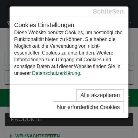
Schließen
Lacknergasse 78
+43/1/470 37 00
office@leso.at
Cookies Einstellungen
Diese Website benützt Cookies, um bestmögliche
Funktionalität bieten zu können. Sie haben die
Möglichkeit, die Verwendung von nicht-
essentiellen Cookies zu unterbinden. Weitere
Informationen zum Umgang mit Cookies und
sonstigen Daten auf dieser Website finden Sie in
unserer
Datenschutzerklärung
.
0
EINKAUFSWAGEN
Alle akzeptieren
Navig
Nur erforderliche Cookies
PRODUKTE
WEIHNACHTSZEITEN