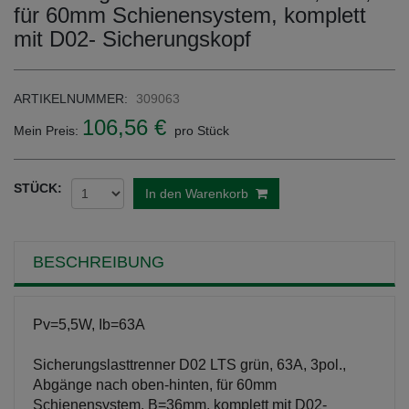
für 60mm Schienensystem, komplett
mit D02- Sicherungskopf
ARTIKELNUMMER:
309063
106,56 €
Mein Preis:
pro Stück
STÜCK:
In den Warenkorb
BESCHREIBUNG
Pv=5,5W, Ib=63A
Sicherungslasttrenner D02 LTS grün, 63A, 3pol.,
Abgänge nach oben-hinten, für 60mm
Schienensystem, B=36mm, komplett mit D02-