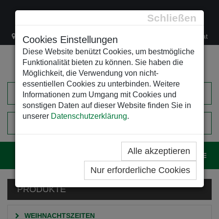
Schließen
Lacknergasse 78
+43/1/470 37 00
office@leso.at
Cookies Einstellungen
Diese Website benützt Cookies, um bestmögliche
Funktionalität bieten zu können. Sie haben die
Möglichkeit, die Verwendung von nicht-
essentiellen Cookies zu unterbinden. Weitere
Informationen zum Umgang mit Cookies und
sonstigen Daten auf dieser Website finden Sie in
unserer
Datenschutzerklärung
.
0
EINKAUFSWAGEN
Alle akzeptieren
Navig
Nur erforderliche Cookies
PRODUKTE
WEIHNACHTSZEITEN