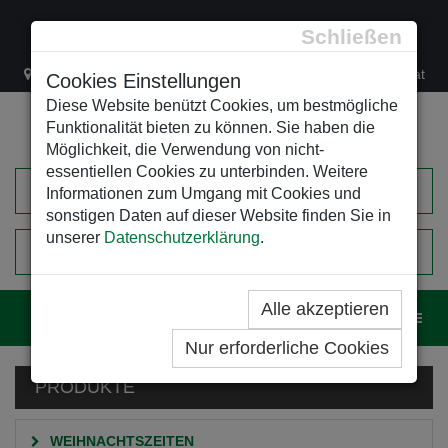
Schließen
Lacknergasse 78
+43/1/470 37 00
office@leso.at
Cookies Einstellungen
Diese Website benützt Cookies, um bestmögliche
Funktionalität bieten zu können. Sie haben die
Möglichkeit, die Verwendung von nicht-
essentiellen Cookies zu unterbinden. Weitere
Informationen zum Umgang mit Cookies und
sonstigen Daten auf dieser Website finden Sie in
unserer
Datenschutzerklärung
.
0
EINKAUFSWAGEN
Alle akzeptieren
Navig
Nur erforderliche Cookies
PRODUKTE
WEIHNACHTSZEITEN