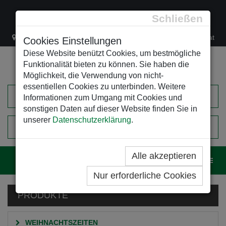
Schließen
Lacknergasse 78
+43/1/470 37 00
office@leso.at
Cookies Einstellungen
Diese Website benützt Cookies, um bestmögliche
Funktionalität bieten zu können. Sie haben die
Möglichkeit, die Verwendung von nicht-
essentiellen Cookies zu unterbinden. Weitere
Informationen zum Umgang mit Cookies und
sonstigen Daten auf dieser Website finden Sie in
unserer
Datenschutzerklärung
.
0
EINKAUFSWAGEN
Alle akzeptieren
Navig
Nur erforderliche Cookies
PRODUKTE
WEIHNACHTSZEITEN