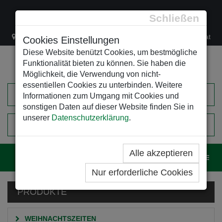
Schließen
Lacknergasse 78
+43/1/470 37 00
office@leso.at
Cookies Einstellungen
Diese Website benützt Cookies, um bestmögliche
Funktionalität bieten zu können. Sie haben die
Möglichkeit, die Verwendung von nicht-
essentiellen Cookies zu unterbinden. Weitere
Informationen zum Umgang mit Cookies und
sonstigen Daten auf dieser Website finden Sie in
unserer
Datenschutzerklärung
.
0
EINKAUFSWAGEN
Alle akzeptieren
Navig
Nur erforderliche Cookies
PRODUKTE
WEIHNACHTSZEITEN