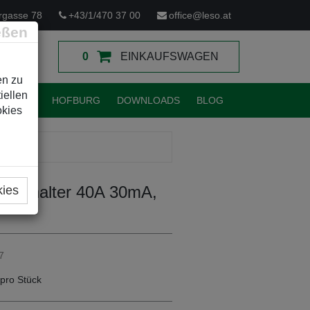
rgasse 78
+43/1/470 37 00
office@leso.at
eßen
0
EINKAUFSWAGEN
en zu
iellen
TUNGEN
HOFBURG
DOWNLOADS
BLOG
okies
R
tzschalter 40A 30mA,
kies
7
pro Stück