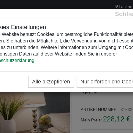
Lackne
Schli
ies Einstellungen
 Website benützt Cookies, um bestmögliche Funktionalität biet
n. Sie haben die Möglichkeit, die Verwendung von nicht-essent
ELEKTRIK
KUNSTSTOFFVERTEILER
WEIHNACHTSBELEUCH
es zu unterbinden. Weitere Informationen zum Umgang mit Co
onstigen Daten auf dieser Website finden Sie in unserer
schutzerklärung
.
ME
KATEGORIEN
FEHLERSTROMSCHUTZSCHALTE
Schrack FI-Schu
Alle akzeptieren
Nur erforderliche Coo
4p, G
ARTIKELNUMMER:
31632
228,12 €
Mein Preis: