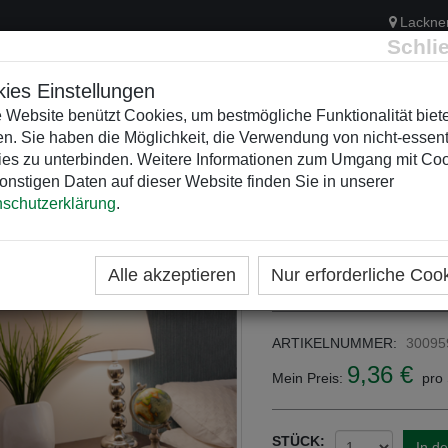
Lackne
Schli
ies Einstellungen
 Website benützt Cookies, um bestmögliche Funktionalität biet
n. Sie haben die Möglichkeit, die Verwendung von nicht-essent
ELEKTRIK
KUNSTSTOFFVERTEILER
WEIHNACHTSBELEUCH
es zu unterbinden. Weitere Informationen zum Umgang mit Co
onstigen Daten auf dieser Website finden Sie in unserer
schutzerklärung
.
ME
KATEGORIEN
SCHLÖSSER
Schlüssel für E
Alle akzeptieren
Nur erforderliche Coo
ARTIKELNUMMER:
30095
9,36 €
Mein Preis:
pro 
STÜCK:
In d