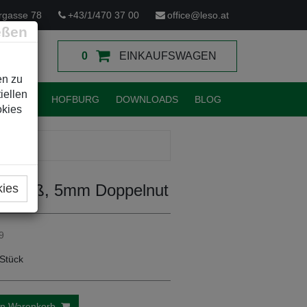
rgasse 78
+43/1/470 37 00
office@leso.at
eßen
0
EINKAUFSWAGEN
en zu
iellen
TUNGEN
HOFBURG
DOWNLOADS
BLOG
okies
-Schloß, 5mm Doppelnut
kies
9
Stück
en Warenkorb