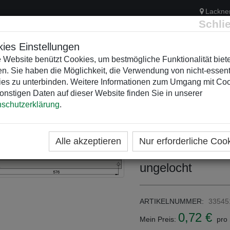
Lackne
Schli
ies Einstellungen
 Website benützt Cookies, um bestmögliche Funktionalität biet
n. Sie haben die Möglichkeit, die Verwendung von nicht-essent
ELEKTRIK
KUNSTSTOFFVERTEILER
WEIHNACHTSBELEUCH
es zu unterbinden. Weitere Informationen zum Umgang mit Co
onstigen Daten auf dieser Website finden Sie in unserer
schutzerklärung
.
ME
KATEGORIEN
KUNSTSTOFFVERTEILER
GFK
UBEHÖR (GFK LEER)
Alle akzeptieren
Nur erforderliche Coo
SNB 66 40x10 K
ungelocht
ARTIKELNUMMER:
33545
0,72 €
Mein Preis:
pro 