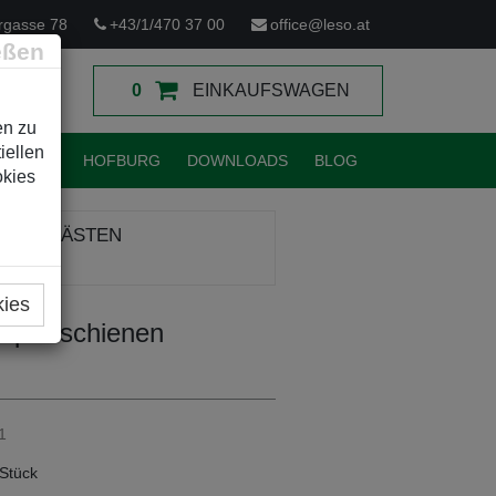
rgasse 78
+43/1/470 37 00
office@leso.at
eßen
0
EINKAUFSWAGEN
en zu
iellen
TUNGEN
HOFBURG
DOWNLOADS
BLOG
okies
 LEERKÄSTEN
kies
upferschienen
1
Stück