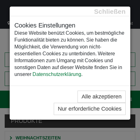
Schließen
Lacknergasse 78
+43/1/470 37 00
office@leso.at
Cookies Einstellungen
Diese Website benützt Cookies, um bestmögliche
Funktionalität bieten zu können. Sie haben die
Möglichkeit, die Verwendung von nicht-
essentiellen Cookies zu unterbinden. Weitere
Informationen zum Umgang mit Cookies und
sonstigen Daten auf dieser Website finden Sie in
unserer
Datenschutzerklärung
.
0
EINKAUFSWAGEN
Alle akzeptieren
Navig
Nur erforderliche Cookies
PRODUKTE
WEIHNACHTSZEITEN