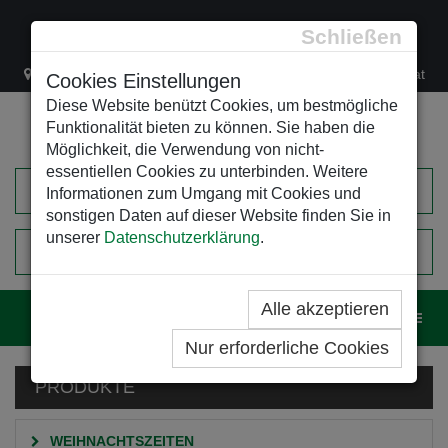
Schließen
Lacknergasse 78
+43/1/470 37 00
office@leso.at
Cookies Einstellungen
Diese Website benützt Cookies, um bestmögliche
Funktionalität bieten zu können. Sie haben die
Möglichkeit, die Verwendung von nicht-
essentiellen Cookies zu unterbinden. Weitere
Informationen zum Umgang mit Cookies und
sonstigen Daten auf dieser Website finden Sie in
unserer
Datenschutzerklärung
.
0
EINKAUFSWAGEN
Alle akzeptieren
Navig
Nur erforderliche Cookies
PRODUKTE
WEIHNACHTSZEITEN