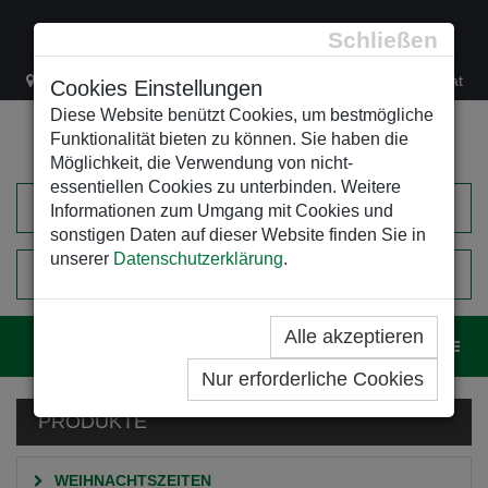
Schließen
Lacknergasse 78
+43/1/470 37 00
office@leso.at
Cookies Einstellungen
Diese Website benützt Cookies, um bestmögliche
Funktionalität bieten zu können. Sie haben die
Möglichkeit, die Verwendung von nicht-
essentiellen Cookies zu unterbinden. Weitere
Informationen zum Umgang mit Cookies und
sonstigen Daten auf dieser Website finden Sie in
unserer
Datenschutzerklärung
.
0
EINKAUFSWAGEN
Alle akzeptieren
Navig
Nur erforderliche Cookies
PRODUKTE
WEIHNACHTSZEITEN