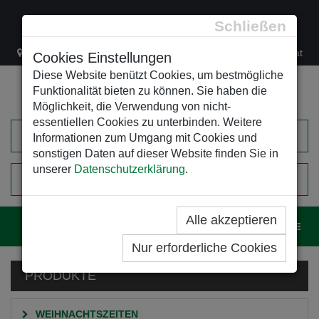
Schließen
Lacknergasse 78
+43/1/470 37 00
office@leso.at
Cookies Einstellungen
Diese Website benützt Cookies, um bestmögliche
Funktionalität bieten zu können. Sie haben die
Möglichkeit, die Verwendung von nicht-
essentiellen Cookies zu unterbinden. Weitere
Informationen zum Umgang mit Cookies und
sonstigen Daten auf dieser Website finden Sie in
unserer
Datenschutzerklärung
.
0
EINKAUFSWAGEN
Alle akzeptieren
Navig
Nur erforderliche Cookies
PRODUKTE
WEIHNACHTSZEITEN