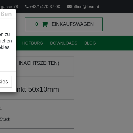
rgasse 78
+43/1/470 37 00
office@leso.at
eßen
0
EINKAUFSWAGEN
en zu
iellen
TUNGEN
HOFBURG
DOWNLOADS
BLOG
okies
R (WEIHNACHTSZEITEN)
kies
 verzinkt 50x10mm
4
Stück