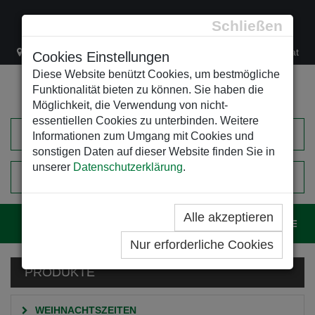
Schließen
Lacknergasse 78
+43/1/470 37 00
office@leso.at
Cookies Einstellungen
Diese Website benützt Cookies, um bestmögliche
Funktionalität bieten zu können. Sie haben die
Möglichkeit, die Verwendung von nicht-
essentiellen Cookies zu unterbinden. Weitere
Informationen zum Umgang mit Cookies und
sonstigen Daten auf dieser Website finden Sie in
unserer
Datenschutzerklärung
.
0
EINKAUFSWAGEN
Alle akzeptieren
Navig
Nur erforderliche Cookies
PRODUKTE
WEIHNACHTSZEITEN