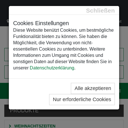
Schließen
Lacknergasse 78
+43/1/470 37 00
office@leso.at
Cookies Einstellungen
Diese Website benützt Cookies, um bestmögliche
Funktionalität bieten zu können. Sie haben die
Möglichkeit, die Verwendung von nicht-
essentiellen Cookies zu unterbinden. Weitere
Informationen zum Umgang mit Cookies und
sonstigen Daten auf dieser Website finden Sie in
unserer
Datenschutzerklärung
.
0
EINKAUFSWAGEN
Alle akzeptieren
Navig
Nur erforderliche Cookies
PRODUKTE
WEIHNACHTSZEITEN