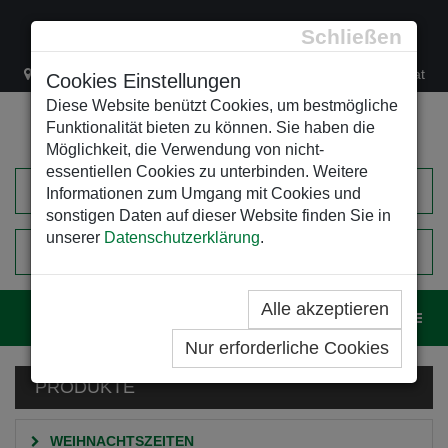
Schließen
Lacknergasse 78
+43/1/470 37 00
office@leso.at
Cookies Einstellungen
Diese Website benützt Cookies, um bestmögliche
Funktionalität bieten zu können. Sie haben die
Möglichkeit, die Verwendung von nicht-
essentiellen Cookies zu unterbinden. Weitere
Informationen zum Umgang mit Cookies und
sonstigen Daten auf dieser Website finden Sie in
unserer
Datenschutzerklärung
.
0
EINKAUFSWAGEN
Alle akzeptieren
Navig
Nur erforderliche Cookies
PRODUKTE
WEIHNACHTSZEITEN